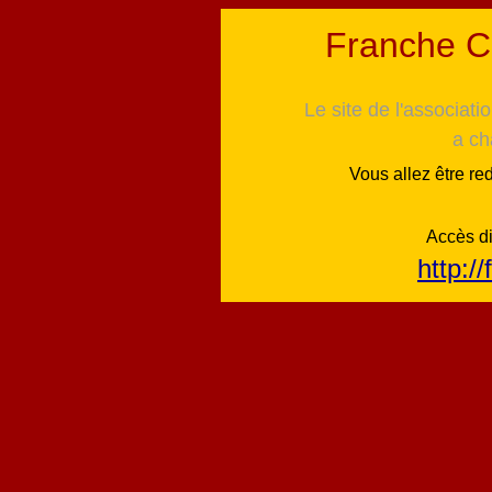
Franche C
Le site de l'associat
a ch
Vous allez être r
Accès di
http://